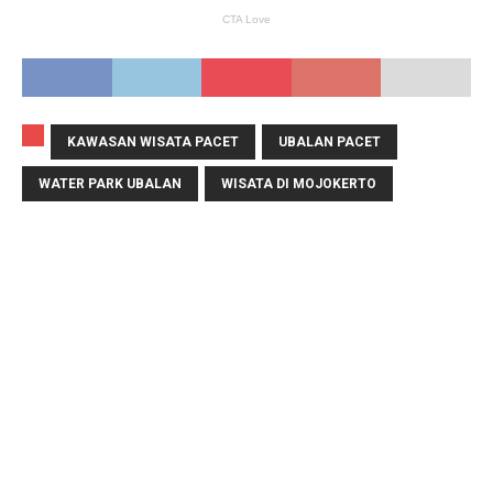
KAWASAN WISATA PACET
UBALAN PACET
WATER PARK UBALAN
WISATA DI MOJOKERTO