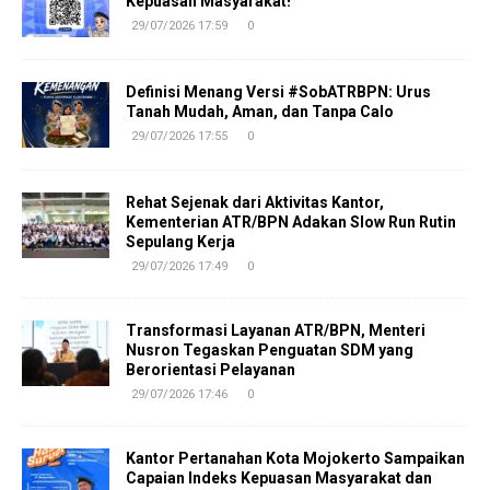
Kepuasan Masyarakat!
29/07/2026 17:59
0
Definisi Menang Versi #SobATRBPN: Urus
Tanah Mudah, Aman, dan Tanpa Calo
29/07/2026 17:55
0
Rehat Sejenak dari Aktivitas Kantor,
Kementerian ATR/BPN Adakan Slow Run Rutin
Sepulang Kerja
29/07/2026 17:49
0
Transformasi Layanan ATR/BPN, Menteri
Nusron Tegaskan Penguatan SDM yang
Berorientasi Pelayanan
29/07/2026 17:46
0
Kantor Pertanahan Kota Mojokerto Sampaikan
Capaian Indeks Kepuasan Masyarakat dan