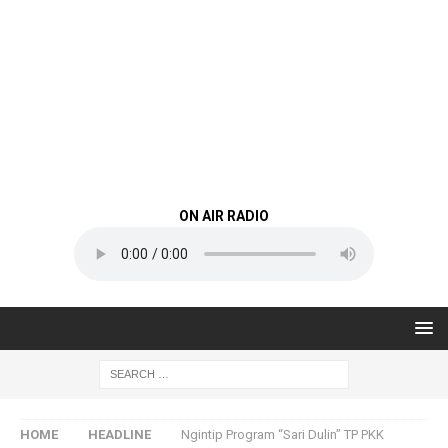
ON AIR RADIO
HOME
HEADLINE
Ngintip Program “Sari Dulin” TP PKK