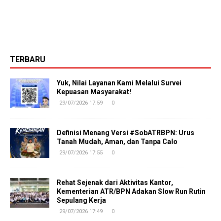
TERBARU
Yuk, Nilai Layanan Kami Melalui Survei
Kepuasan Masyarakat!
29/07/2026 17:59
0
Definisi Menang Versi #SobATRBPN: Urus
Tanah Mudah, Aman, dan Tanpa Calo
29/07/2026 17:55
0
Rehat Sejenak dari Aktivitas Kantor,
Kementerian ATR/BPN Adakan Slow Run Rutin
Sepulang Kerja
29/07/2026 17:49
0