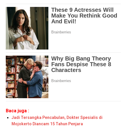
Baca juga :
Jadi Tersangka Pencabulan, Dokter Spesialis di
Mojokerto Diancam 15 Tahun Penjara