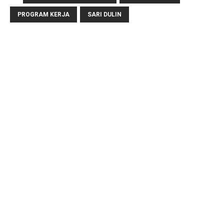
PROGRAM KERJA
SARI DULIN