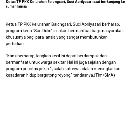
Ketua TP PKK Kelurahan Balongsari, Suci Aprilyasari saat berkunjung ke
rumah lansia
Ketua TP PKK Kelurahan Balongsari, Suci Aprilyasari berharap,
program kerja “Sari Dulin” ini akan bermanfaat bagi masyarakat,
khususnya bagi para lansia yang sangat membutuhkan
perhatian.
“Kami berharap, langkah kecil ini dapat berdampak dan
bermanfaat untuk warga sekitar. Hal ini juga sejalan dengan
program prioritas pokja 1, salah satunya adalah meningkatkan
kesadaran hidup bergotong royong,” tandasnya.(Tim/SMA)