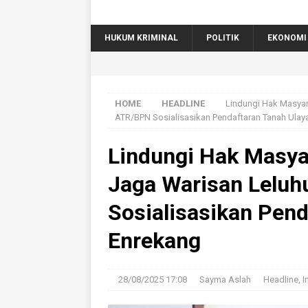
HUKUM KRIMINAL
POLITIK
EKONOMI
HOME
HEADLINE
Lindungi Hak Masyar
ATR/BPN Sosialisasikan Pendaftaran Tanah Ulaya
Lindungi Hak Masya
Jaga Warisan Leluh
Sosialisasikan Pend
Enrekang
28/08/2025 17:08
Sayma Aslah
Headline
,
I