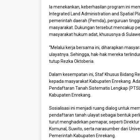
Ia menekankan, keberhasilan program ini meme
Integrated Land Administration and Spatial Pl
pemerintah daerah (Pemda), perguruan tinggi,
masyarakat. Dukungan tersebut mencakup pe
masyarakat hukum adat, khususnya di Sulawes
“Melalui kerja bersama ini, diharapkan masy
ulayatnya. Sehingga, hak-hak mereka terlindu
tutup Rezka Oktoberia.
Dalam kesempatan ini, Staf Khusus Bidang Re
kepada masyarakat Kabupaten Enrekang. Adapun
Pendaftaran Tanah Sistematis Lengkap (PTSL)
Kabupaten Enrekang.
Sosialisasi ini menjadi ruang dialog untuk
pendaftaran tanah ulayat sebagai bentuk per
turut menghadirkan pemapar, seperti Direktu
Komunal, Suwito, serta narasumber dari Univ
Pemerintah Kabupaten Enrekang.