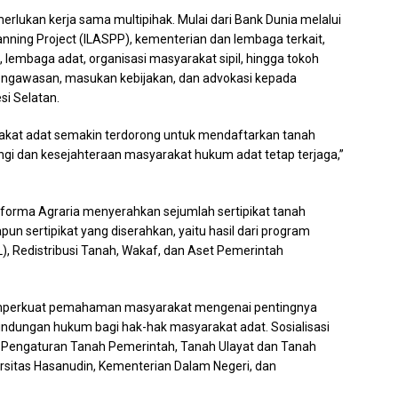
rlukan kerja sama multipihak. Mulai dari Bank Dunia melalui
anning Project (ILASPP), kementerian dan lembaga terkait,
 lembaga adat, organisasi masyarakat sipil, hingga tokoh
ngawasan, masukan kebijakan, dan advokasi kepada
i Selatan.
arakat adat semakin terdorong untuk mendaftarkan tanah
ngi dan kesejahteraan masyarakat hukum adat tetap terjaga,”
forma Agraria menyerahkan sejumlah sertipikat tanah
 sertipikat yang diserahkan, yaitu hasil dari program
, Redistribusi Tanah, Wakaf, dan Aset Pemerintah
 memperkuat pemahaman masyarakat mengenai pentingnya
lindungan hukum bagi hak-hak masyarakat adat. Sosialisasi
r Pengaturan Tanah Pemerintah, Tanah Ulayat dan Tanah
ersitas Hasanudin, Kementerian Dalam Negeri, dan