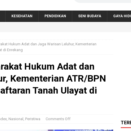
KESEHATAN
PENDIDIKAN
SENI BUDAYA
GAYA HID
akat Hukum Adat dan Jaga Warisan Leluhur, Kementerian
t di Enrekang
rakat Hukum Adat dan
ur, Kementerian ATR/BPN
aftaran Tanah Ulayat di
ndex
,
Nasional
,
Peristiwa
Comments Off
TER