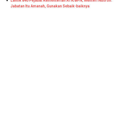
Lantik 840 Pejabat Kementerian ATR/BPN, Menteri Nusron:
Jabatan Itu Amanah, Gunakan Sebaik-baiknya