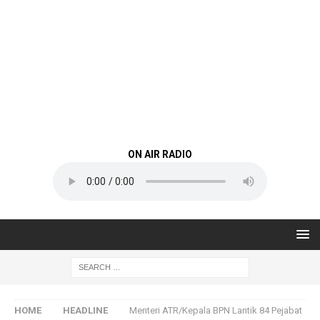
ON AIR RADIO
HOME
HEADLINE
Menteri ATR/Kepala BPN Lantik 84 Pejabat