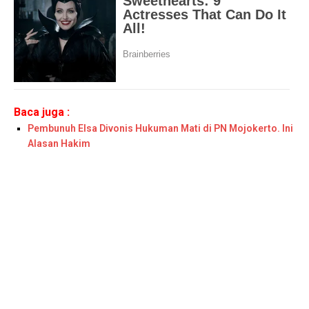
Baca juga :
Pembunuh Elsa Divonis Hukuman Mati di PN Mojokerto. Ini
Alasan Hakim