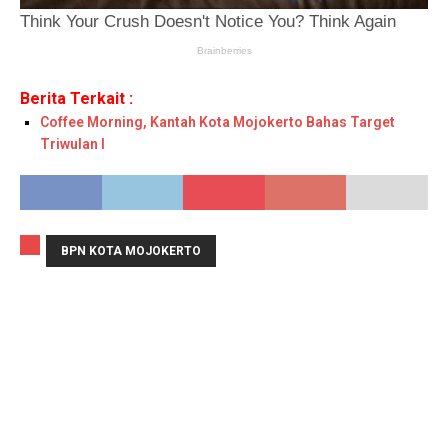
Berita Terkait :
Coffee Morning, Kantah Kota Mojokerto Bahas Target
Triwulan I
BPN KOTA MOJOKERTO