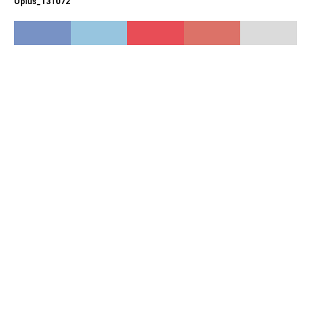
Oplus_131072