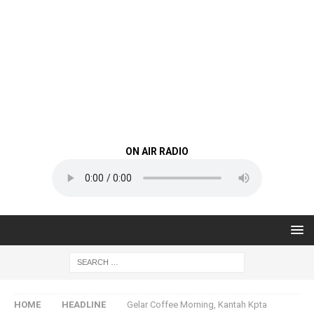
ON AIR RADIO
HOME
HEADLINE
Gelar Coffee Morning, Kantah Kpta