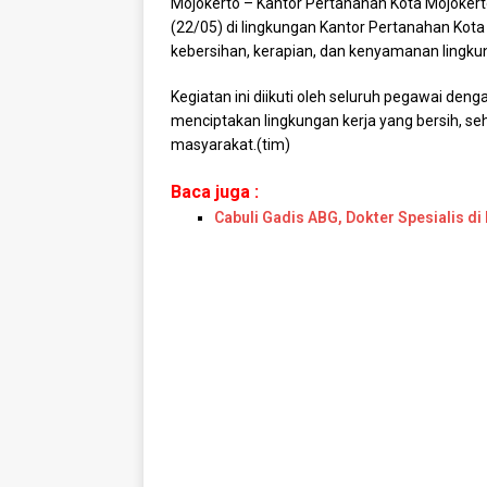
Mojokerto – Kantor Pertanahan Kota Mojoker
(22/05) di lingkungan Kantor Pertanahan Kot
kebersihan, kerapian, dan kenyamanan lingkun
Kegiatan ini diikuti oleh seluruh pegawai d
menciptakan lingkungan kerja yang bersih, s
masyarakat.(tim)
Baca juga :
Cabuli Gadis ABG, Dokter Spesialis d