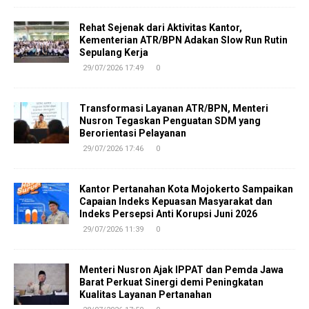
Rehat Sejenak dari Aktivitas Kantor,
Kementerian ATR/BPN Adakan Slow Run Rutin
Sepulang Kerja
29/07/2026 17:49
0
Transformasi Layanan ATR/BPN, Menteri
Nusron Tegaskan Penguatan SDM yang
Berorientasi Pelayanan
29/07/2026 17:46
0
Kantor Pertanahan Kota Mojokerto Sampaikan
Capaian Indeks Kepuasan Masyarakat dan
Indeks Persepsi Anti Korupsi Juni 2026
29/07/2026 11:39
0
Menteri Nusron Ajak IPPAT dan Pemda Jawa
Barat Perkuat Sinergi demi Peningkatan
Kualitas Layanan Pertanahan