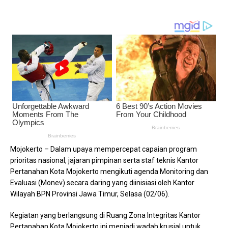
Mojokerto – Dalam upaya mempercepat capaian program
prioritas nasional, jajaran pimpinan serta staf teknis Kantor
Pertanahan Kota Mojokerto mengikuti agenda Monitoring dan
Evaluasi (Monev) secara daring yang diinisiasi oleh Kantor
Wilayah BPN Provinsi Jawa Timur, Selasa (02/06).
Kegiatan yang berlangsung di Ruang Zona Integritas Kantor
Pertanahan Kota Mojokerto ini menjadi wadah krusial untuk