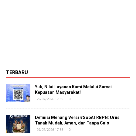
TERBARU
Yuk, Nilai Layanan Kami Melalui Survei
Kepuasan Masyarakat!
29/07/2026 17:59
0
Definisi Menang Versi #SobATRBPN: Urus
Tanah Mudah, Aman, dan Tanpa Calo
29/07/2026 17:55
0