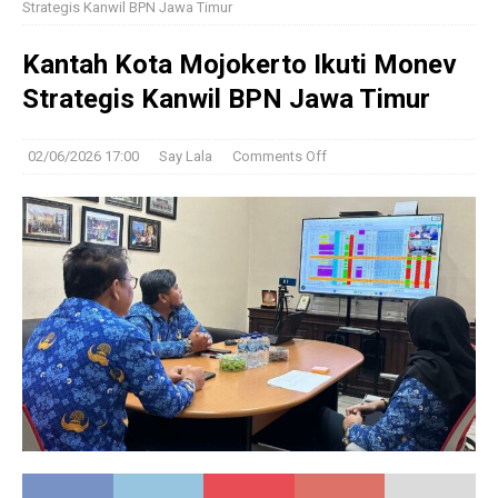
Strategis Kanwil BPN Jawa Timur
Kantah Kota Mojokerto Ikuti Monev
Strategis Kanwil BPN Jawa Timur
02/06/2026 17:00
Say Lala
Comments Off