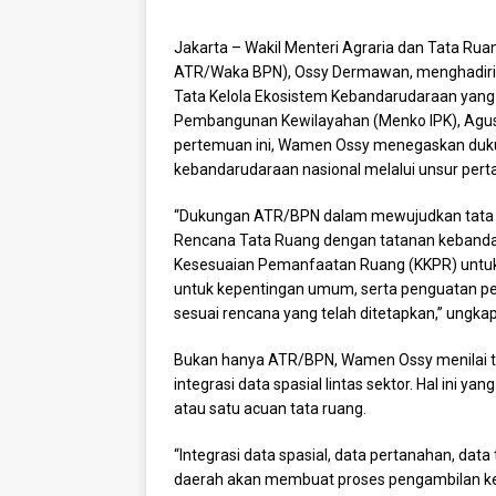
​Jakarta – Wakil Menteri Agraria dan Tata R
ATR/Waka BPN), Ossy Dermawan, menghadiri R
Tata Kelola Ekosistem Kebandarudaraan yang d
Pembangunan Kewilayahan (Menko IPK), Agus
pertemuan ini, Wamen Ossy menegaskan duku
kebandarudaraan nasional melalui unsur pert
“Dukungan ATR/BPN dalam mewujudkan tata kel
Rencana Tata Ruang dengan tatanan kebandar
Kesesuaian Pemanfaatan Ruang (KKPR) untu
untuk kepentingan umum, serta penguatan p
sesuai rencana yang telah ditetapkan,” ungk
Bukan hanya ATR/BPN, Wamen Ossy menilai ta
integrasi data spasial lintas sektor. Hal ini y
atau satu acuan tata ruang.
“Integrasi data spasial, data pertanahan, data
daerah akan membuat proses pengambilan keput