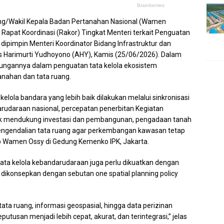
uang/Wakil Kepala Badan Pertanahan Nasional (Wamen
apat Koordinasi (Rakor) Tingkat Menteri terkait Penguatan
ipimpin Menteri Koordinator Bidang Infrastruktur dan
 Harimurti Yudhoyono (AHY), Kamis (25/06/2026). Dalam
ngannya dalam penguatan tata kelola ekosistem
anahan dan tata ruang.
ola bandara yang lebih baik dilakukan melalui sinkronisasi
udaraan nasional, percepatan penerbitan Kegiatan
k mendukung investasi dan pembangunan, pengadaan tanah
engendalian tata ruang agar perkembangan kawasan tetap
ap Wamen Ossy di Gedung Kemenko IPK, Jakarta.
ta kelola kebandarudaraan juga perlu dikuatkan dengan
ang dikonsepkan dengan sebutan one spatial planning policy
 tata ruang, informasi geospasial, hingga data perizinan
usan menjadi lebih cepat, akurat, dan terintegrasi,” jelas