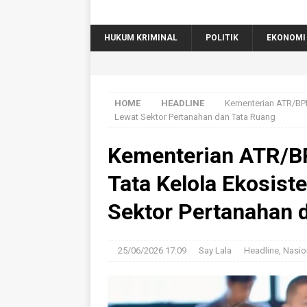
HUKUM KRIMINAL
POLITIK
EKONOMI
HOME
HEADLINE
Kementerian ATR/BP
Lewat Sektor Pertanahan dan Tata Ruang
Kementerian ATR/B
Tata Kelola Ekosis
Sektor Pertanahan 
25/06/2026 17:09
Say Lala
Headline
,
Nasio