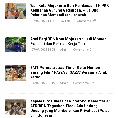
Wali Kota Mojokerto Beri Pembinaan TP PKK
Kelurahan Gunung Gedangan, Plus Diisi
Pelatihan Memandikan Jenazah
07/07/2025 14:52
Say Lala
Comments Off
Apel Pagi BPN Kota Mojokerto Jadi Momen
Evaluasi dan Perkuat Kerja Tim
07/07/2025 13:28
admin
Comments Off
BMT Permata Jawa Timur Gelar Nonton
Bareng Film “HAYYA 3: GAZA” Bersama Anak
Yatim
05/07/2025 21:19
admin
Comments Off
Kepala Biro Humas dan Protokol Kementerian
ATR/BPN Tegaskan Tidak Ada Undang-
Undang yang Membolehkan Privatisasi Pulau
di Indonesia