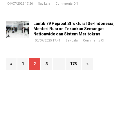
04/07/2025 17:26
Say Lala
Comments Off
Lantik 79 Pejabat Struktural Se-Indonesia,
Menteri Nusron Tekankan Semangat
Nationwide dan Sistem Meritokrasi
03/07/2025 17:41
Say Lala
Comments Off
«
1
2
3
…
175
»