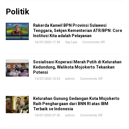
Politik
Rakerda Kanwil BPN Provinsi Sulawesi
Tenggara, Sekjen Kementerian ATR/BPN: Core
Institusi Kita adalah Pelayanan
16/07/2025 17:34
Say Lala
Comments Off
Sosialisasi Koperasi Merah Putih di Kelurahan
Kedundung, Walikota Mojokerto Tekankan
Potensi
15/07/2025 10:53
admin
Comments Off
Kelurahan Gunung Gedangan Kota Mojokerto
Raih Penghargaan dari BNN RI atas IBM
Terbaik se Indonesia
10/07/2025 07:35
admin
Comments Off