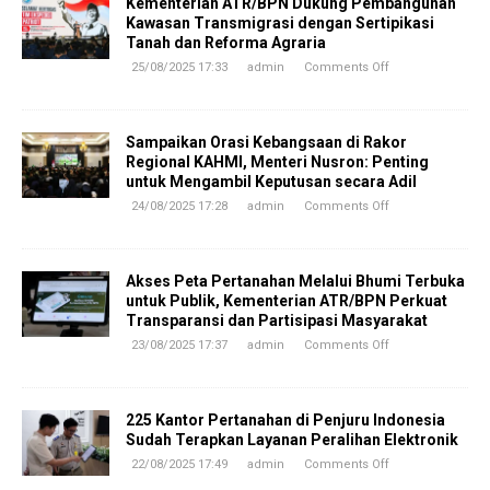
Kementerian ATR/BPN Dukung Pembangunan
Kawasan Transmigrasi dengan Sertipikasi
Tanah dan Reforma Agraria
25/08/2025 17:33
admin
Comments Off
Sampaikan Orasi Kebangsaan di Rakor
Regional KAHMI, Menteri Nusron: Penting
untuk Mengambil Keputusan secara Adil
24/08/2025 17:28
admin
Comments Off
Akses Peta Pertanahan Melalui Bhumi Terbuka
untuk Publik, Kementerian ATR/BPN Perkuat
Transparansi dan Partisipasi Masyarakat
23/08/2025 17:37
admin
Comments Off
225 Kantor Pertanahan di Penjuru Indonesia
Sudah Terapkan Layanan Peralihan Elektronik
22/08/2025 17:49
admin
Comments Off