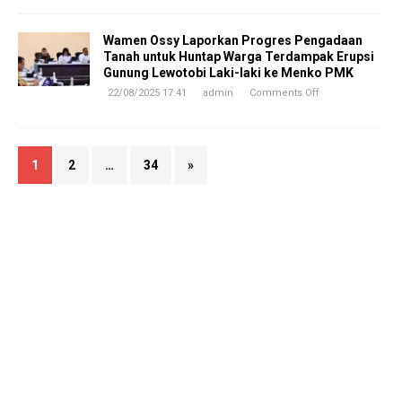
Wamen Ossy Laporkan Progres Pengadaan
Tanah untuk Huntap Warga Terdampak Erupsi
Gunung Lewotobi Laki-laki ke Menko PMK
22/08/2025 17:41
admin
Comments Off
1
2
…
34
»