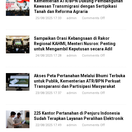
Kementerian ATR/BPN Dukung Pembangunan
Kawasan Transmigrasi dengan Sertipikasi
Tanah dan Reforma Agraria
25/08/2025 17:33
admin
Comments Off
Sampaikan Orasi Kebangsaan di Rakor
Regional KAHMI, Menteri Nusron: Penting
untuk Mengambil Keputusan secara Adil
24/08/2025 17:28
admin
Comments Off
Akses Peta Pertanahan Melalui Bhumi Terbuka
untuk Publik, Kementerian ATR/BPN Perkuat
Transparansi dan Partisipasi Masyarakat
23/08/2025 17:37
admin
Comments Off
225 Kantor Pertanahan di Penjuru Indonesia
Sudah Terapkan Layanan Peralihan Elektronik
22/08/2025 17:49
admin
Comments Off