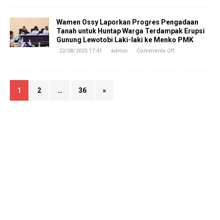
Wamen Ossy Laporkan Progres Pengadaan
Tanah untuk Huntap Warga Terdampak Erupsi
Gunung Lewotobi Laki-laki ke Menko PMK
22/08/2025 17:41
admin
Comments Off
1
2
…
36
»