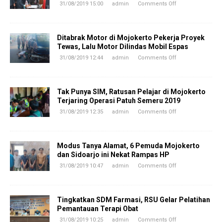
31/08/2019 15:00
admin
Comments Off
Ditabrak Motor di Mojokerto Pekerja Proyek
Tewas, Lalu Motor Dilindas Mobil Espas
31/08/2019 12:44
admin
Comments Off
Tak Punya SIM, Ratusan Pelajar di Mojokerto
Terjaring Operasi Patuh Semeru 2019
31/08/2019 12:35
admin
Comments Off
Modus Tanya Alamat, 6 Pemuda Mojokerto
dan Sidoarjo ini Nekat Rampas HP
31/08/2019 10:47
admin
Comments Off
Tingkatkan SDM Farmasi, RSU Gelar Pelatihan
Pemantauan Terapi Obat
31/08/2019 10:25
admin
Comments Off