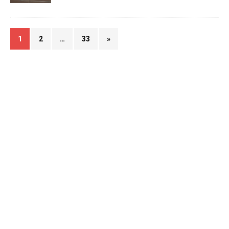
1
2
…
33
»