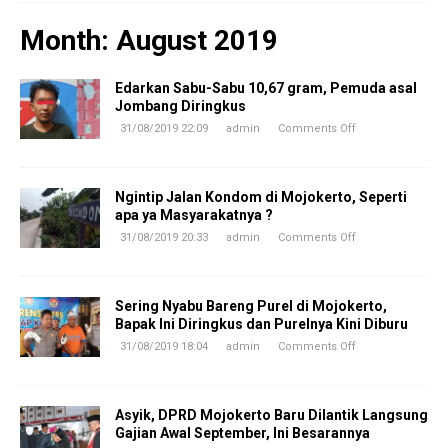
Month:
August 2019
Edarkan Sabu-Sabu 10,67 gram, Pemuda asal
Jombang Diringkus
31/08/2019 22:09
admin
Comments Off
Ngintip Jalan Kondom di Mojokerto, Seperti
apa ya Masyarakatnya ?
31/08/2019 20:33
admin
Comments Off
Sering Nyabu Bareng Purel di Mojokerto,
Bapak Ini Diringkus dan Purelnya Kini Diburu
31/08/2019 18:04
admin
Comments Off
Asyik, DPRD Mojokerto Baru Dilantik Langsung
Gajian Awal September, Ini Besarannya