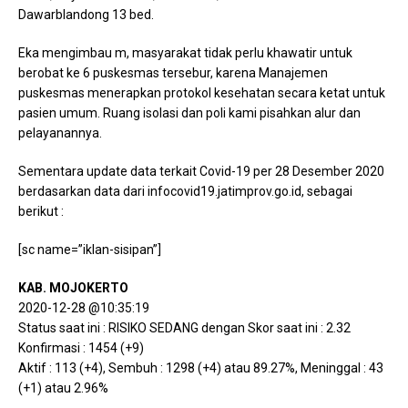
Dawarblandong 13 bed.
Eka mengimbau m, masyarakat tidak perlu khawatir untuk
berobat ke 6 puskesmas tersebur, karena Manajemen
puskesmas menerapkan protokol kesehatan secara ketat untuk
pasien umum. Ruang isolasi dan poli kami pisahkan alur dan
pelayanannya.
Sementara update data terkait Covid-19 per 28 Desember 2020
berdasarkan data dari infocovid19.jatimprov.go.id, sebagai
berikut :
[sc name=”iklan-sisipan”]
KAB. MOJOKERTO
2020-12-28 @10:35:19
Status saat ini : RISIKO SEDANG dengan Skor saat ini : 2.32
Konfirmasi : 1454 (+9)
Aktif : 113 (+4), Sembuh : 1298 (+4) atau 89.27%, Meninggal : 43
(+1) atau 2.96%