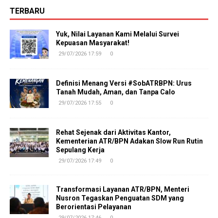
TERBARU
Yuk, Nilai Layanan Kami Melalui Survei
Kepuasan Masyarakat!
29/07/2026 17:59
0
Definisi Menang Versi #SobATRBPN: Urus
Tanah Mudah, Aman, dan Tanpa Calo
29/07/2026 17:55
0
Rehat Sejenak dari Aktivitas Kantor,
Kementerian ATR/BPN Adakan Slow Run Rutin
Sepulang Kerja
29/07/2026 17:49
0
Transformasi Layanan ATR/BPN, Menteri
Nusron Tegaskan Penguatan SDM yang
Berorientasi Pelayanan
29/07/2026 17:46
0