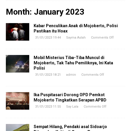
Month:
January 2023
Kabar Penculikan Anak di Mojokerto, Polisi
Pastikan itu Hoax
31/01/2023 19:44
Sayma Aslah
Comments Off
Mobil Misterius Tiba-Tiba Muncul di
Mojokerto, Tak Tahu Pemiliknya, Ini Kata
Polisi
31/01/2023 18:21
admin
Comments Off
Ika Puspitasari Dorong OPD Pemkot
Mojokerto Tingkatkan Serapan APBD
31/01/2023 11:55
Say Lala
Comments Off
Sempat Hilang, Pendaki asal Sidoarjo