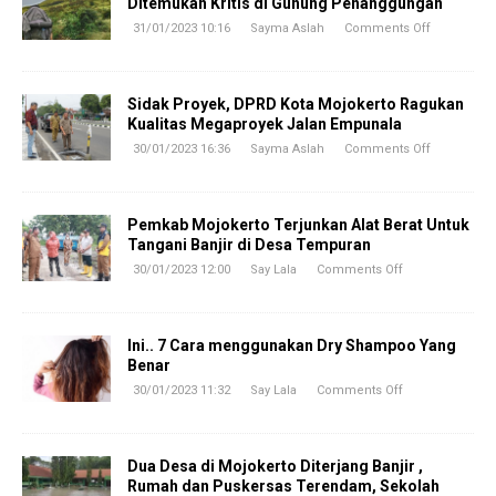
Ditemukan Kritis di Gunung Penanggungan
31/01/2023 10:16
Sayma Aslah
Comments Off
Sidak Proyek, DPRD Kota Mojokerto Ragukan
Kualitas Megaproyek Jalan Empunala
30/01/2023 16:36
Sayma Aslah
Comments Off
Pemkab Mojokerto Terjunkan Alat Berat Untuk
Tangani Banjir di Desa Tempuran
30/01/2023 12:00
Say Lala
Comments Off
Ini.. 7 Cara menggunakan Dry Shampoo Yang
Benar
30/01/2023 11:32
Say Lala
Comments Off
Dua Desa di Mojokerto Diterjang Banjir ,
Rumah dan Puskersas Terendam, Sekolah