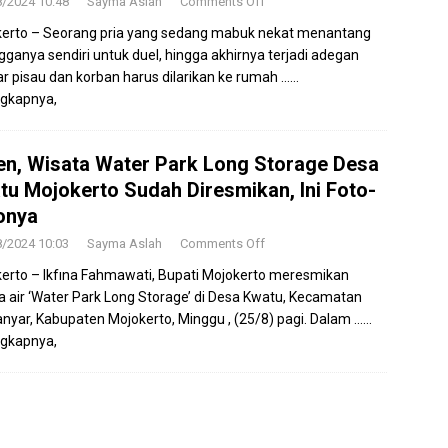
8/2024 10:48
Sayma Aslah
Comments Off
erto – Seorang pria yang sedang mabuk nekat menantang
gganya sendiri untuk duel, hingga akhirnya terjadi adegan
r pisau dan korban harus dilarikan ke rumah
……
gkapnya,
en, Wisata Water Park Long Storage Desa
tu Mojokerto Sudah Diresmikan, Ini Foto-
onya
8/2024 10:03
Sayma Aslah
Comments Off
erto – Ikfına Fahmawati, Bupati Mojokerto meresmikan
a air ‘Water Park Long Storage’ di Desa Kwatu, Kecamatan
nyar, Kabupaten Mojokerto, Minggu , (25/8) pagi. Dalam
……
gkapnya,