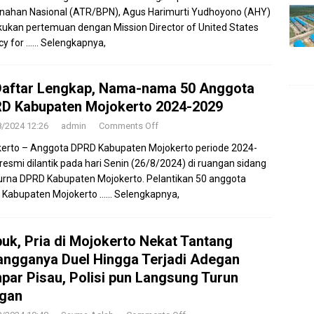
nahan Nasional (ATR/BPN), Agus Harimurti Yudhoyono (AHY)
ukan pertemuan dengan Mission Director of United States
cy for
…… Selengkapnya,
 Daftar Lengkap, Nama-nama 50 Anggota
D Kabupaten Mojokerto 2024-2029
8/2024 12:26
admin
Comments Off
erto – Anggota DPRD Kabupaten Mojokerto periode 2024-
resmi dilantik pada hari Senin (26/8/2024) di ruangan sidang
urna DPRD Kabupaten Mojokerto. Pelantikan 50 anggota
 Kabupaten Mojokerto
…… Selengkapnya,
uk, Pria di Mojokerto Nekat Tantang
angganya Duel Hingga Terjadi Adegan
par Pisau, Polisi pun Langsung Turun
gan