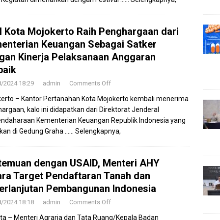
 Kota Mojokerto Raih Penghargaan dari
enterian Keuangan Sebagai Satker
gan Kinerja Pelaksanaan Anggaran
baik
8/2024 18:29
admin
Comments Off
erto – Kantor Pertanahan Kota Mojokerto kembali menerima
argaan, kalo ini didapatkan dari Direktorat Jenderal
ndaharaan Kementerian Keuangan Republik Indonesia yang
ikan di Gedung Graha
…… Selengkapnya,
temuan dengan USAID, Menteri AHY
ara Target Pendaftaran Tanah dan
erlanjutan Pembangunan Indonesia
8/2024 18:18
admin
Comments Off
ta – Menteri Agraria dan Tata Ruang/Kepala Badan