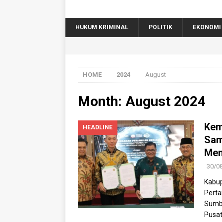
HUKUM KRIMINAL
POLITIK
EKONOMI
HOME
2024
August
Month:
August 2024
Kem
HEADLINE
Sam
Men
30/0
Kabup
Perta
Sumbe
Pusat