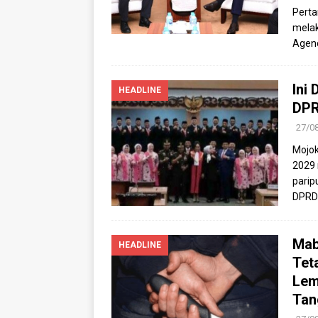
Perta
melak
Agen
Ini
HEADLINE
DPR
27/0
Mojok
2029 
parip
DPRD
Mab
HEADLINE
Tet
Lem
Tan