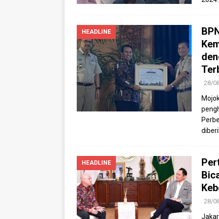
BPN
HEADLINE
Kem
den
Ter
28/0
Mojok
pengh
Perbe
diber
Per
HEADLINE
Bic
Keb
28/0
Jakar