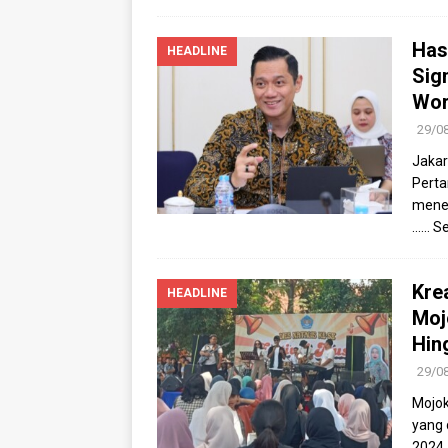
Has
HEADLINE
Sig
Wor
29/0
Jakar
Perta
mener
…… Se
Kre
HEADLINE
Moj
Hin
29/0
Mojok
yang 
2024.