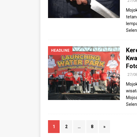
27/0
Mojok
tetan
lempa
Selen
Ker
HEADLINE
Kwa
Fot
27/0
Mojok
wisat
Mojoa
Selen
1
2
…
8
»