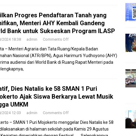
ilkan Progres Pendaftaran Tanah yang
nifikan, Menteri AHY Kembali Gandeng
ld Bank untuk Sukseskan Program ILASP
8/2024 18:38
admin
Comments Off
ta – Menteri Agraria dan Tata Ruang/Kepala Badan
nahan Nasional (ATR/BPN), Agus Harimurti Yudhoyono (AHY)
ima audiensi dari World Bank di Ruang Rapat Menteri pada
lengkapnya,
atif, Dies Natalis ke 58 SMAN 1 Puri
okerto Ajak Siswa Berkarya Lewat Musik
gga UMKM
8/2024 12:03
admin
Comments Off
erto – SMAN 1 Puri Mojokerto menggelar Dies Natalis ke 58
dilaksanakan di halaman sekolah pada Kamis 29 Agustus
 Kegiatan dimeriahkan dengan Festival
…… Selengkapnya,