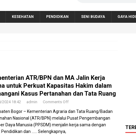
KESEHATAN
PENDIDIKAN
SENI BUDAYA
GAYA HID
enterian ATR/BPN dan MA Jalin Kerja
a untuk Perkuat Kapasitas Hakim dalam
angani Kasus Pertanahan dan Tata Ruang
8/2024 18:42
admin
Comments Off
aten Bogor – Kementerian Agraria dan Tata Ruang/Badan
nahan Nasional (ATR/BPN) melalui Pusat Pengembangan
r Daya Manusia (PPSDM) menjalin kerja sama dengan
TER
 Pendidikan dan
…… Selengkapnya,