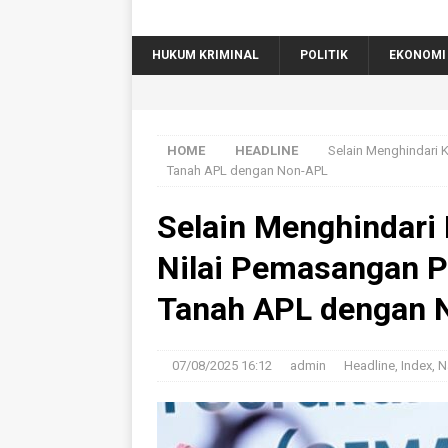
HUKUM KRIMINAL
POLITIK
EKONOMI
HOME
HEADLINE
Selain Menghindari K
Tanah APL dengan Non-APL
Selain Menghindari 
Nilai Pemasangan P
Tanah APL dengan 
07/08/2025 16:12
admin
Headline
,
Index
,
N