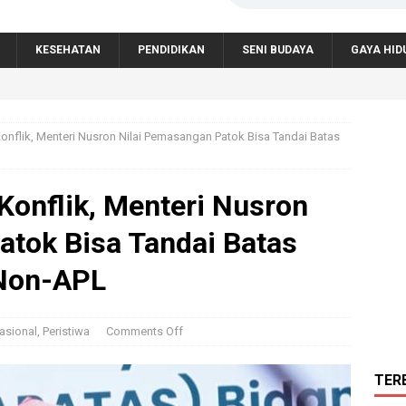
KESEHATAN
PENDIDIKAN
SENI BUDAYA
GAYA HID
onflik, Menteri Nusron Nilai Pemasangan Patok Bisa Tandai Batas
Konflik, Menteri Nusron
atok Bisa Tandai Batas
Non-APL
asional
,
Peristiwa
Comments Off
TER