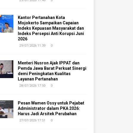
29/07/2026 17:46
0
Kantor Pertanahan Kota
Mojokerto Sampaikan Capaian
Indeks Kepuasan Masyarakat dan
Indeks Persepsi Anti Korupsi Juni
2026
29/07/2026 11:39
0
Menteri Nusron Ajak IPPAT dan
Pemda Jawa Barat Perkuat Sinergi
demi Peningkatan Kualitas
Layanan Pertanahan
28/07/2026 17:50
0
Pesan Wamen Ossy untuk Pejabat
Administrator dalam PKA 2026:
Harus Jadi Arsitek Perubahan
27/07/2026 17:51
0