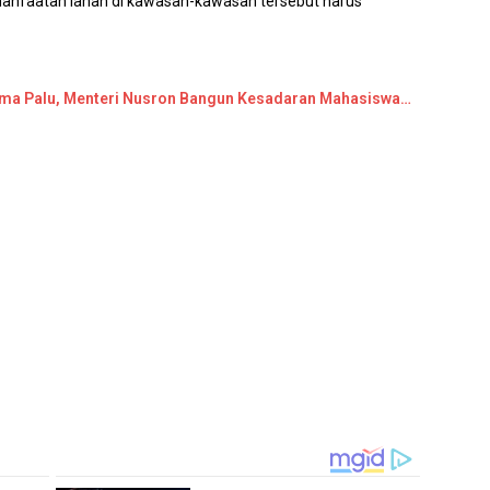
 pemanfaatan lahan di kawasan-kawasan tersebut harus
ama Palu, Menteri Nusron Bangun Kesadaran Mahasiswa…