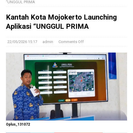
“UNGGUL PRIMA
Kantah Kota Mojokerto Launching
Aplikasi “UNGGUL PRIMA
22/05/2026 15:17
admin
Comments Off
Oplus_131072