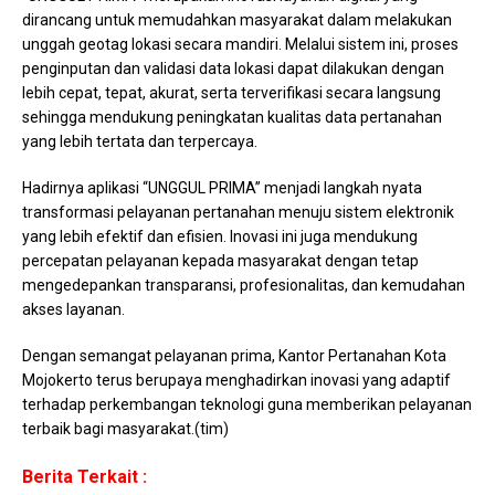
dirancang untuk memudahkan masyarakat dalam melakukan
unggah geotag lokasi secara mandiri. Melalui sistem ini, proses
penginputan dan validasi data lokasi dapat dilakukan dengan
lebih cepat, tepat, akurat, serta terverifikasi secara langsung
sehingga mendukung peningkatan kualitas data pertanahan
yang lebih tertata dan terpercaya.
Hadirnya aplikasi “UNGGUL PRIMA” menjadi langkah nyata
transformasi pelayanan pertanahan menuju sistem elektronik
yang lebih efektif dan efisien. Inovasi ini juga mendukung
percepatan pelayanan kepada masyarakat dengan tetap
mengedepankan transparansi, profesionalitas, dan kemudahan
akses layanan.
Dengan semangat pelayanan prima, Kantor Pertanahan Kota
Mojokerto terus berupaya menghadirkan inovasi yang adaptif
terhadap perkembangan teknologi guna memberikan pelayanan
terbaik bagi masyarakat.(tim)
Berita Terkait :