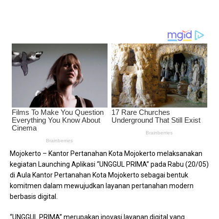
Mojokerto – Kantor Pertanahan Kota Mojokerto melaksanakan
kegiatan Launching Aplikasi “UNGGUL PRIMA” pada Rabu (20/05)
di Aula Kantor Pertanahan Kota Mojokerto sebagai bentuk
komitmen dalam mewujudkan layanan pertanahan modern
berbasis digital.
“UNGGUL PRIMA” merupakan inovasi layanan digital yang