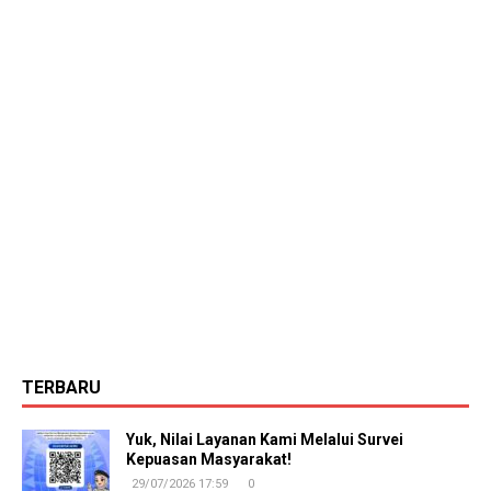
TERBARU
Yuk, Nilai Layanan Kami Melalui Survei
Kepuasan Masyarakat!
29/07/2026 17:59
0