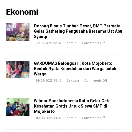
Ekonomi
Dorong Bisnis Tumbuh Pesat, BMT Permata
Gelar Gathering Pengusaha Bersama Ust Abu
Syauqi
27/05/2025 13:07
admin
Comments Off
GARDUMAS Balongsari, Kota Mojokerto
Bentuk Nyata Kepedulian dari Warga untuk
Warga
24/05/2025 15:45
Say Lala
Comments Off
Wilmar Padi Indonesia Rutin Gelar Cek
Kesehatan Gratis Untuk Siswa SMP di
Mojokerto
10/05/2025 14:07
admin
Comments Off