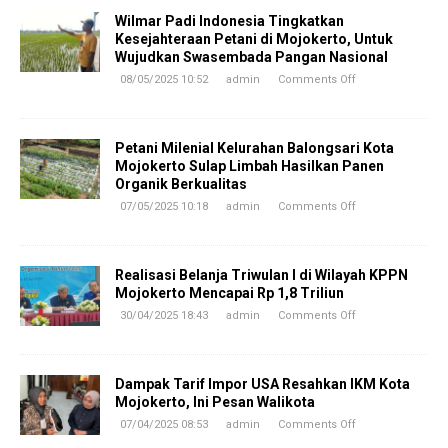
Wilmar Padi Indonesia Tingkatkan
Kesejahteraan Petani di Mojokerto, Untuk
Wujudkan Swasembada Pangan Nasional
08/05/2025 10:52
admin
Comments Off
Petani Milenial Kelurahan Balongsari Kota
Mojokerto Sulap Limbah Hasilkan Panen
Organik Berkualitas
07/05/2025 10:18
admin
Comments Off
Realisasi Belanja Triwulan I di Wilayah KPPN
Mojokerto Mencapai Rp 1,8 Triliun
30/04/2025 18:43
admin
Comments Off
Dampak Tarif Impor USA Resahkan IKM Kota
Mojokerto, Ini Pesan Walikota
07/04/2025 08:53
admin
Comments Off