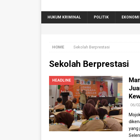
HUKUM KRIMINAL
POLITIK
EKONOMI
HOME
Sekolah Berprestasi
Sekolah Berprestasi
Man
HEADLINE
Jua
Kew
06/0
Mojo
diken
yang 
Selen