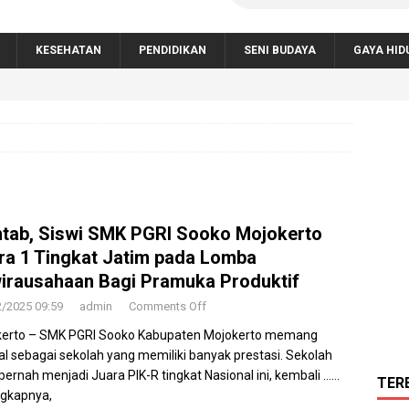
KESEHATAN
PENDIDIKAN
SENI BUDAYA
GAYA HID
tab, Siswi SMK PGRI Sooko Mojokerto
ra 1 Tingkat Jatim pada Lomba
irausahaan Bagi Pramuka Produktif
2/2025 09:59
admin
Comments Off
kerto – SMK PGRI Sooko Kabupaten Mojokerto memang
al sebagai sekolah yang memiliki banyak prestasi. Sekolah
pernah menjadi Juara PIK-R tingkat Nasional ini, kembali
……
TER
gkapnya,