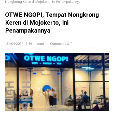
Nongkrong Keren di Mojokerto, Ini Penampakannya
OTWE NGOPI, Tempat Nongkrong
Keren di Mojokerto, Ini
Penampakannya
21/04/2024 13:59
admin
Comments Off