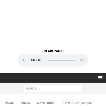
ON AIR RADIO
HOME
INDEX
GAYA HIDUP
OTWE NGOPI, Tempat