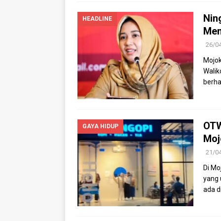
Nin
HEADLINE
Mem
26/0
Mojok
Walik
berha
OTW
GAYA HIDUP
Moj
21/0
Di Mo
yang 
ada d