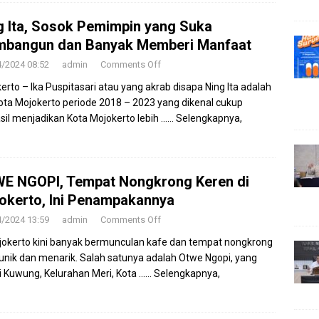
g Ita, Sosok Pemimpin yang Suka
bangun dan Banyak Memberi Manfaat
4/2024 08:52
admin
Comments Off
erto – Ika Puspitasari atau yang akrab disapa Ning Ita adalah
ota Mojokerto periode 2018 – 2023 yang dikenal cukup
sil menjadikan Kota Mojokerto lebih
…… Selengkapnya,
E NGOPI, Tempat Nongkrong Keren di
okerto, Ini Penampakannya
4/2024 13:59
admin
Comments Off
jokerto kini banyak bermunculan kafe dan tempat nongkrong
unik dan menarik. Salah satunya adalah Otwe Ngopi, yang
i Kuwung, Kelurahan Meri, Kota
…… Selengkapnya,