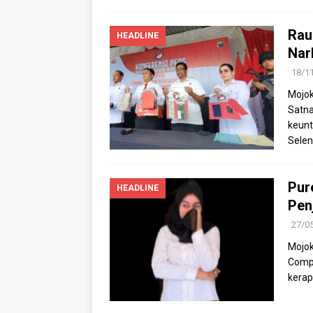
Rau
HEADLINE
Nar
18/1
Mojok
Satna
keunt
Selen
Pur
HEADLINE
Pen
27/0
Mojok
Compa
kerap