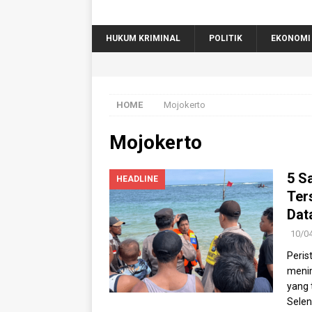
HUKUM KRIMINAL
POLITIK
EKONOMI
HOME
Mojokerto
Mojokerto
5 S
HEADLINE
Ter
Dat
10/0
Peris
menim
yang 
Selen