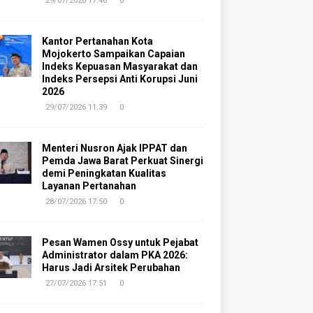
29/07/2026 17:46
0
Kantor Pertanahan Kota
Mojokerto Sampaikan Capaian
Indeks Kepuasan Masyarakat dan
Indeks Persepsi Anti Korupsi Juni
2026
29/07/2026 11:39
0
Menteri Nusron Ajak IPPAT dan
Pemda Jawa Barat Perkuat Sinergi
demi Peningkatan Kualitas
Layanan Pertanahan
28/07/2026 17:50
0
Pesan Wamen Ossy untuk Pejabat
Administrator dalam PKA 2026:
Harus Jadi Arsitek Perubahan
27/07/2026 17:51
0