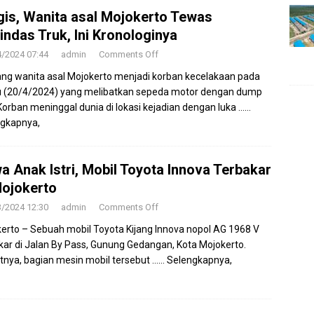
gis, Wanita asal Mojokerto Tewas
lindas Truk, Ini Kronologinya
4/2024 07:44
admin
Comments Off
ng wanita asal Mojokerto menjadi korban kecelakaan pada
 (20/4/2024) yang melibatkan sepeda motor dengan dump
 Korban meninggal dunia di lokasi kejadian dengan luka
……
gkapnya,
a Anak Istri, Mobil Toyota Innova Terbakar
Mojokerto
3/2024 12:30
admin
Comments Off
erto – Sebuah mobil Toyota Kijang Innova nopol AG 1968 V
kar di Jalan By Pass, Gunung Gedangan, Kota Mojokerto.
tnya, bagian mesin mobil tersebut
…… Selengkapnya,