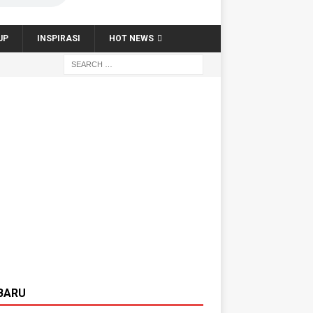
UP
INSPIRASI
HOT NEWS
BARU