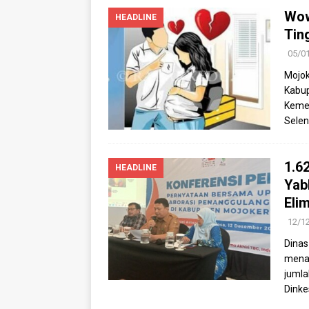
Wow
HEADLINE
Tin
05/0
Mojok
Kabup
Kemen
Selen
1.6
HEADLINE
Yab
Elim
12/1
Dinas
menan
jumla
Dink