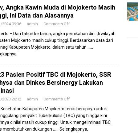
, Angka Kawin Muda di Mojokerto Masih
ggi, Ini Data dan Alasannya
1/2024 09:36
admin
Comments Off
erto – Dari tahun ke tahun, angka pernikahan dini di wilayah
aten Mojokerto masih cukup tinggi. Berdasarkan data dari
ag Kabupaten Mojokerto, dalam satu tahun
……
gkapnya,
23 Pasien Positif TBC di Mojokerto, SSR
hysa dan Dinkes Bersinergy Lakukan
inasi
2/2023 20:12
admin
Comments Off
 Kesehatan Kabupaten Mojokerto terus berupaya untuk
ggulangi penyakit Tuberkulosis (TBC) yang hingga kini
hnya dinilai masih cukup tinggi. Untuk mengeliminasi TBC,
es membutuhkan dukungan
…… Selengkapnya,