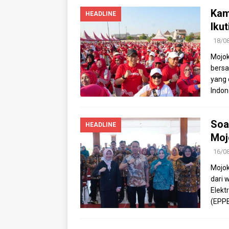
Kam
HEADLINE
Iku
18/0
Mojok
bersa
yang 
Indon
Soa
HEADLINE
Moj
16/0
Mojok
dari 
Elekt
(EPP