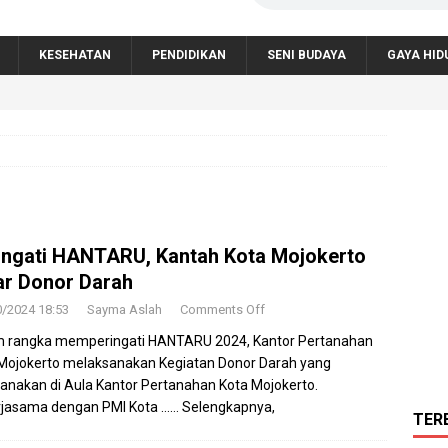
KESEHATAN
PENDIDIKAN
SENI BUDAYA
GAYA HID
ingati HANTARU, Kantah Kota Mojokerto
ar Donor Darah
0/2024 18:53
Sayma Aslah
Comments Off
 rangka memperingati HANTARU 2024, Kantor Pertanahan
Mojokerto melaksanakan Kegiatan Donor Darah yang
sanakan di Aula Kantor Pertanahan Kota Mojokerto.
rjasama dengan PMI Kota
…… Selengkapnya,
TER