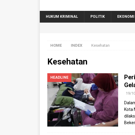
HUKUM KRIMINAL
POLITIK
EKONOMI
HOME
INDEX
Kesehatan
Kesehatan
Per
HEADLINE
Gel
19/1
Dalam
Kota 
dilak
Beke