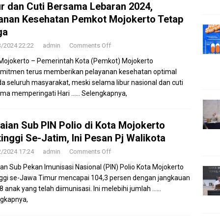
ur dan Cuti Bersama Lebaran 2024,
anan Kesehatan Pemkot Mojokerto Tetap
ga
3/2024 22:22
admin
Comments Off
Mojokerto – Pemerintah Kota (Pemkot) Mojokerto
mitmen terus memberikan pelayanan kesehatan optimal
a seluruh masyarakat, meski selama libur nasional dan cuti
ama memperingati Hari
…… Selengkapnya,
aian Sub PIN Polio di Kota Mojokerto
tinggi Se-Jatim, Ini Pesan Pj Walikota
2/2024 17:24
admin
Comments Off
an Sub Pekan Imunisasi Nasional (PIN) Polio Kota Mojokerto
nggi se-Jawa Timur mencapai 104,3 persen dengan jangkauan
8 anak yang telah diimunisasi. Ini melebihi jumlah
……
gkapnya,