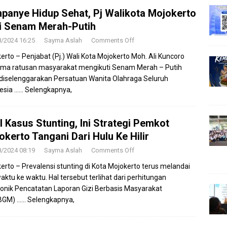
panye Hidup Sehat, Pj Walikota Mojokerto
ti Senam Merah-Putih
8/2024 16:25
Sayma Aslah
Comments Off
erto – Penjabat (Pj.) Wali Kota Mojokerto Moh. Ali Kuncoro
ma ratusan masyarakat mengikuti Senam Merah – Putih
diselenggarakan Persatuan Wanita Olahraga Seluruh
esia
…… Selengkapnya,
l Kasus Stunting, Ini Strategi Pemkot
okerto Tangani Dari Hulu Ke Hilir
8/2024 08:19
Sayma Aslah
Comments Off
erto – Prevalensi stunting di Kota Mojokerto terus melandai
waktu ke waktu. Hal tersebut terlihat dari perhitungan
ronik Pencatatan Laporan Gizi Berbasis Masyarakat
BGM)
…… Selengkapnya,