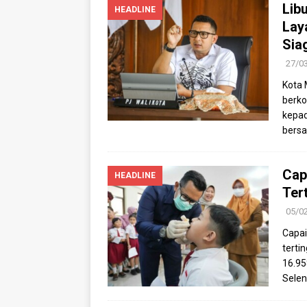
Lib
HEADLINE
Lay
Sia
27/0
Kota 
berko
kepad
bers
Cap
HEADLINE
Ter
05/0
Capai
terti
16.95
Selen