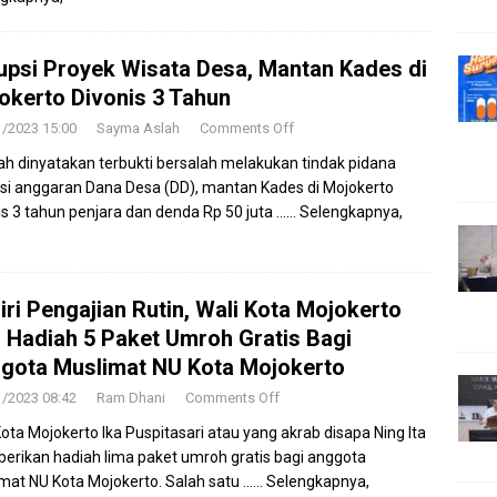
upsi Proyek Wisata Desa, Mantan Kades di
okerto Divonis 3 Tahun
1/2023 15:00
Sayma Aslah
Comments Off
ah dinyatakan terbukti bersalah melakukan tindak pidana
si anggaran Dana Desa (DD), mantan Kades di Mojokerto
is 3 tahun penjara dan denda Rp 50 juta
…… Selengkapnya,
iri Pengajian Rutin, Wali Kota Mojokerto
i Hadiah 5 Paket Umroh Gratis Bagi
gota Muslimat NU Kota Mojokerto
1/2023 08:42
Ram Dhani
Comments Off
Kota Mojokerto Ika Puspitasari atau yang akrab disapa Ning Ita
rikan hadiah lima paket umroh gratis bagi anggota
mat NU Kota Mojokerto. Salah satu
…… Selengkapnya,