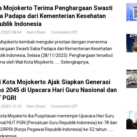
a Mojokerto Terima Penghargaan Swasti
a Padapa dari Kementerian Kesehatan
ublik Indonesia
1/2023 08:44
Ram Dhani
Comments Off
Mojokerto kembali mengukir prestasi dengan menerima
argaan Swasti Saba Padapa dari Kementerian Kesehatan
lik Indonesia, Selasa (28/11/2023). Penghargaan tersebut
ima oleh Wali Kota Mojokerto
…… Selengkapnya,
i Kota Mojokerto Ajak Siapkan Generasi
s 2045 di Upacara Hari Guru Nasional dan
 PGRI
1/2023 12:10
Ram Dhani
Comments Off
Kota Mojokerto Ika Puspitasari memimpin Upacara Hari Guru
nal/HUT PGRI (Persatuan Guru Republik Indonesia) ke-78 dan
ORPRI (Korps Pegawai Republik Indonesia) ke-52 tahun
……
gkapnya,