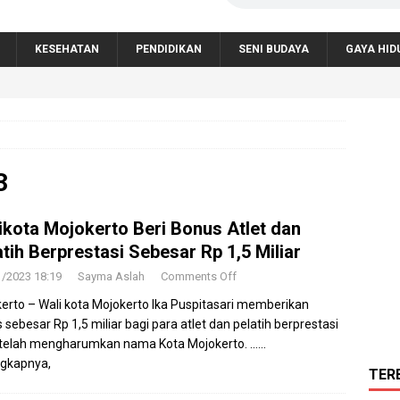
KESEHATAN
PENDIDIKAN
SENI BUDAYA
GAYA HID
3
ikota Mojokerto Beri Bonus Atlet dan
atih Berprestasi Sebesar Rp 1,5 Miliar
1/2023 18:19
Sayma Aslah
Comments Off
erto – Wali kota Mojokerto Ika Puspitasari memberikan
 sebesar Rp 1,5 miliar bagi para atlet dan pelatih berprestasi
telah mengharumkan nama Kota Mojokerto.
……
gkapnya,
TER