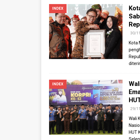
Kot
INDEX
Sab
Rep
30/1
Kota 
pengh
Repub
diter
Wal
INDEX
Ema
HUT
29/1
Wali 
Nasio
HUT K
Selen