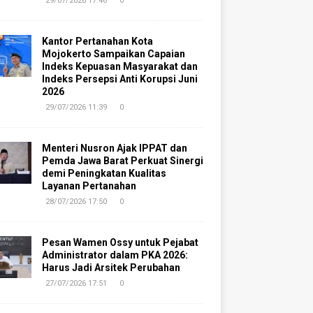
29/07/2026 17:46
0
Kantor Pertanahan Kota
Mojokerto Sampaikan Capaian
Indeks Kepuasan Masyarakat dan
Indeks Persepsi Anti Korupsi Juni
2026
29/07/2026 11:39
0
Menteri Nusron Ajak IPPAT dan
Pemda Jawa Barat Perkuat Sinergi
demi Peningkatan Kualitas
Layanan Pertanahan
28/07/2026 17:50
0
Pesan Wamen Ossy untuk Pejabat
Administrator dalam PKA 2026:
Harus Jadi Arsitek Perubahan
27/07/2026 17:51
0