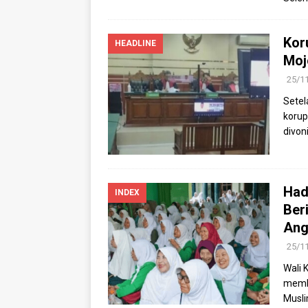
Kor
HEADLINE
Moj
25/1
Setel
korup
divon
Had
INDEX
Ber
Ang
25/1
Wali 
membe
Musli