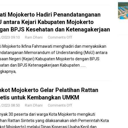
ati Mojokerto Hadiri Penandatanganan
 antara Kejari Kabupaten Mojokerto
gan BPJS Kesehatan dan Ketenagakerjaan
1/2023 09:10
Ram Dhani
Comments Off
i Mojokerto Ikfina Fahmawati menghadiri dan menyaksikan
ndatanganan Memorandum of Understanding (MoU) antara
saan Negeri (Kejari) Kabupaten Mojokerto dengan BPJS
hatan dan BPJS Ketenagakerjaan Kabupaten
……
gkapnya,
kot Mojokerto Gelar Pelatihan Rattan
tetis untuk Kembangkan UMKM
1/2023 08:50
Ram Dhani
Comments Off
yak 30 peserta dari warga Kota Mojokerto mengikuti
ihan Rattan Sintetis yang dilaksanakan oleh Pemerintah Kota
ot Mojokerto) melalui Dinas Koperasi Usaha Kecil dan