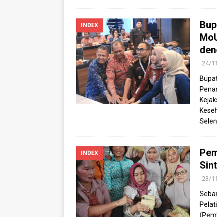
Bup
INDEX
MoU
den
24/1
Bupat
Pena
Kejak
Kese
Selen
Pem
INDEX
Sin
23/1
Seban
Pelat
(Pemk