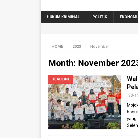
HUKUM KRIMINAL
POLITIK
EKONOMI
HOME
2023
November
Month:
November 202
Wal
HEADLINE
Pel
30/1
Mojok
bonus
yang 
Selen