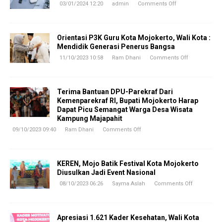
03/01/2024 12:20
admin
Comments Off
Orientasi P3K Guru Kota Mojokerto, Wali Kota :
Mendidik Generasi Penerus Bangsa
11/10/2023 10:58
Ram Dhani
Comments Off
Terima Bantuan DPU-Parekraf Dari
Kemenparekraf RI, Bupati Mojokerto Harap
Dapat Picu Semangat Warga Desa Wisata
Kampung Majapahit
09/10/2023 09:40
Ram Dhani
Comments Off
KEREN, Mojo Batik Festival Kota Mojokerto
Diusulkan Jadi Event Nasional
08/10/2023 06:26
Sayma Aslah
Comments Off
Apresiasi 1.621 Kader Kesehatan, Wali Kota