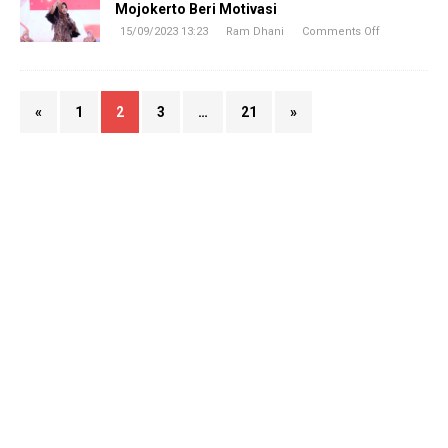
Mojokerto Beri Motivasi
15/09/2023 13:23
Ram Dhani
Comments Off
«
1
2
3
…
21
»