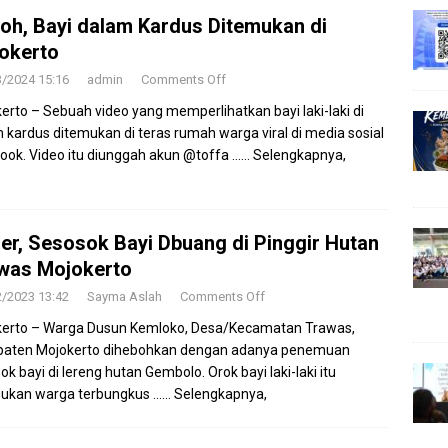
oh, Bayi dalam Kardus Ditemukan di
okerto
3/2024 15:16
admin
Comments Off
erto – Sebuah video yang memperlihatkan bayi laki-laki di
 kardus ditemukan di teras rumah warga viral di media sosial
ook. Video itu diunggah akun @toffa
…… Selengkapnya,
er, Sesosok Bayi Dbuang di Pinggir Hutan
was Mojokerto
2/2023 13:42
Sayma Aslah
Comments Off
erto – Warga Dusun Kemloko, Desa/Kecamatan Trawas,
paten Mojokerto dihebohkan dengan adanya penemuan
ok bayi di lereng hutan Gembolo. Orok bayi laki-laki itu
mukan warga terbungkus
…… Selengkapnya,