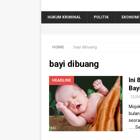
HUKUM KRIMINAL
POLITIK
EKONOMI
HOME
bayi dibuang
bayi dibuang
Ini
HEADLINE
Bay
12/0
Mojok
bulan
seora
…… Se