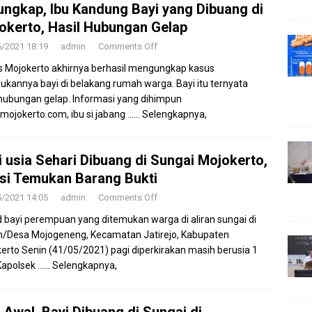
ungkap, Ibu Kandung Bayi yang Dibuang di
okerto, Hasil Hubungan Gelap
6/2021 18:19
admin
Comments Off
s Mojokerto akhirnya berhasil mengungkap kasus
ukannya bayi di belakang rumah warga. Bayi itu ternyata
 hubungan gelap. Informasi yang dihimpun
mojokerto.com, ibu si jabang
…… Selengkapnya,
i usia Sehari Dibuang di Sungai Mojokerto,
isi Temukan Barang Bukti
5/2021 14:05
admin
Comments Off
 bayi perempuan yang ditemukan warga di aliran sungai di
/Desa Mojogeneng, Kecamatan Jatirejo, Kabupaten
erto Senin (41/05/2021) pagi diperkirakan masih berusia 1
 Kapolsek
…… Selengkapnya,