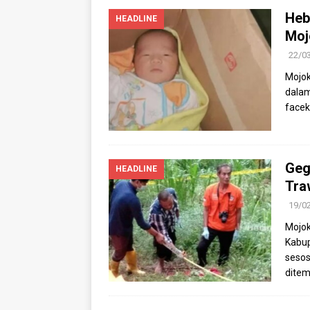
Heb
HEADLINE
Moj
22/0
Mojok
dalam
facek
Geg
HEADLINE
Tra
19/0
Mojok
Kabu
sesos
dite